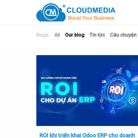
Blogs:
All
Our blog
Tin tức
Câu chuyện 
ROI khi triển khai Odoo ERP cho doanh