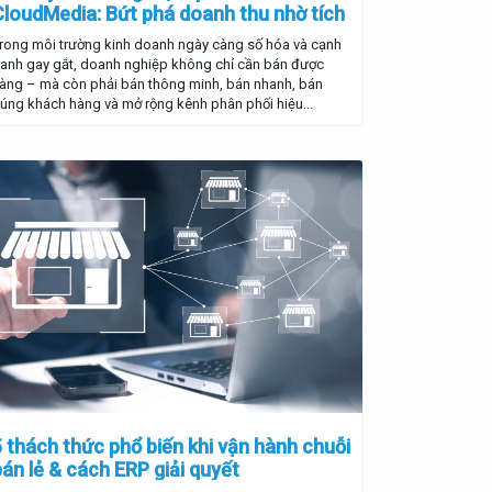
CloudMedia: Bứt phá doanh thu nhờ tích
hợp hệ thống Affiliate thông minh
rong môi trường kinh doanh ngày càng số hóa và cạnh
ranh gay gắt, doanh nghiệp không chỉ cần bán được
àng – mà còn phải bán thông minh, bán nhanh, bán
úng khách hàng và mở rộng kênh phân phối hiệu...
5 thách thức phổ biến khi vận hành chuỗi
bán lẻ & cách ERP giải quyết