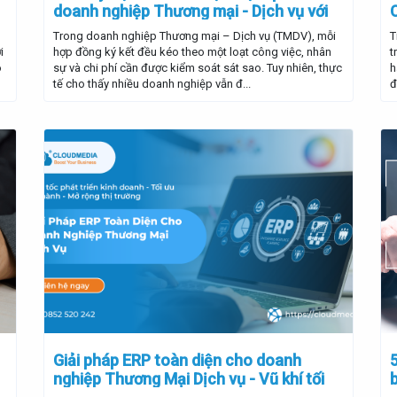
doanh nghiệp Thương mại - Dịch vụ với
ERP Odoo
Trong doanh nghiệp Thương mại – Dịch vụ (TMDV), mỗi
T
i
hợp đồng ký kết đều kéo theo một loạt công việc, nhân
t
o
sự và chi phí cần được kiểm soát sát sao. Tuy nhiên, thực
h
tế cho thấy nhiều doanh nghiệp vẫn đ...
đ
Giải pháp ERP toàn diện cho doanh
nghiệp Thương Mại Dịch vụ - Vũ khí tối