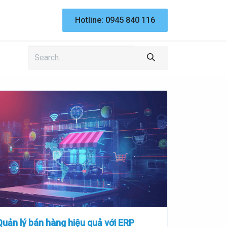
n thức
Dự án
Liên hệ
Hotline: 0945 840 116
Themes
Hỗ trợ Website
Quản lý bán hàng hiệu quả với ERP