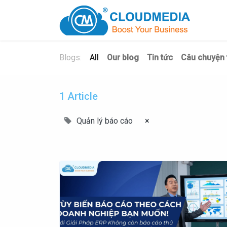
Blogs:
All
Our blog
Tin tức
Câu chuyện 
1 Article
Quản lý báo cáo
×