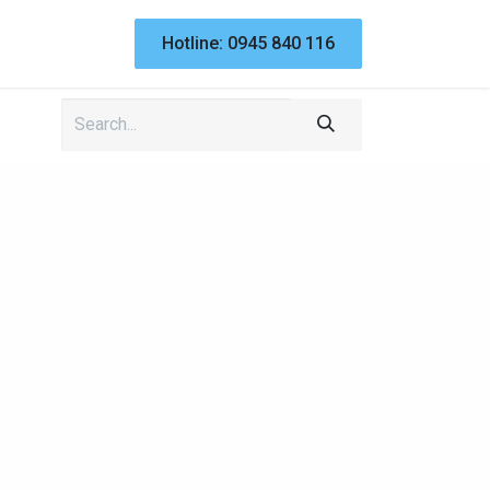
n thức
Dự án
Liên hệ
Hotline: 0945 840 116
Themes
Hỗ trợ Website