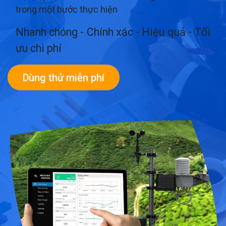
trong một bước thực hiện
Nhanh chóng - Chính xác - Hiệu quả - Tối
ưu chi phí
​
Dùng thử miễn phí​