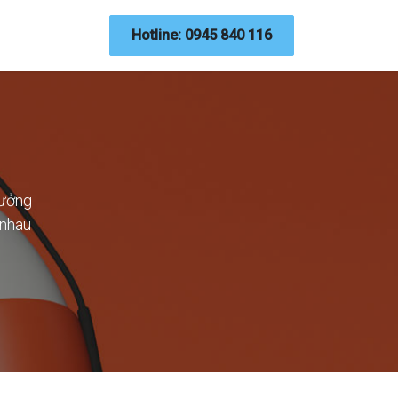
n thức
Dự án
Liên hệ
Hotline: 0945 840 116
Giao diện Web
Hỗ trợ
tưởng
 nhau