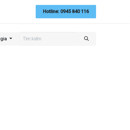
n thức
Dự án
Liên hệ
Hotline: 0945 840 116
Giao diện Web
Hỗ trợ
 gia