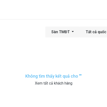
Trang chủ
Giới thiệu
Dịch vụ
Giải pháp
Tin tức
Kiế
Sàn TMĐT
Tất cả quốc
Không tìm thấy kết quả cho "
"
Xem tất cả khách hàng